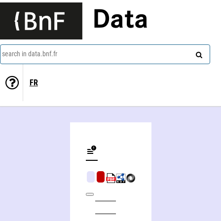
Data
search in data.bnf.fr
FR