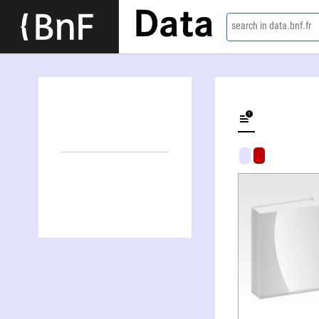
Data
search in data.bnf.fr