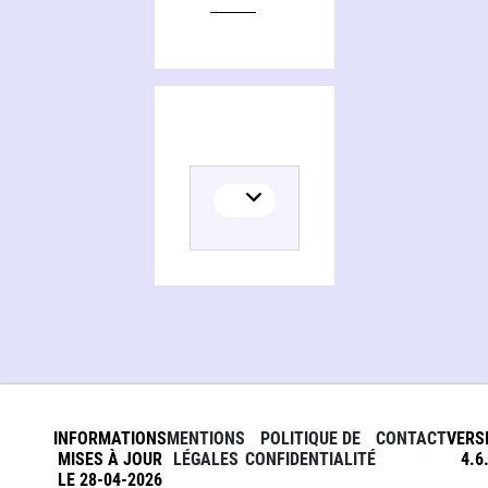
INFORMATIONS
MENTIONS
POLITIQUE DE
CONTACT
VERS
MISES À JOUR
LÉGALES
CONFIDENTIALITÉ
4.6
LE 28-04-2026