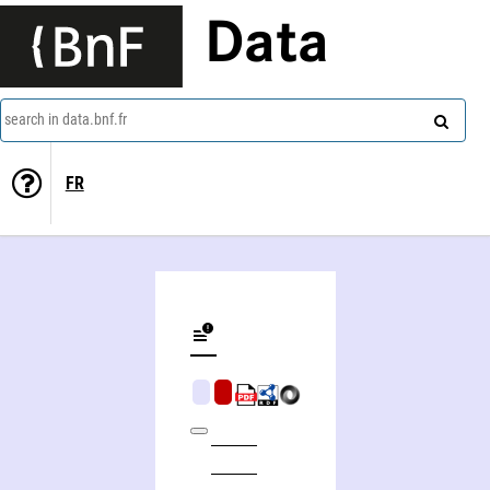
Data
search in data.bnf.fr
FR