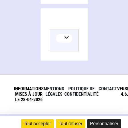
Persons and organizations related to Freddie Mercury, la légende
INFORMATIONS
MENTIONS
POLITIQUE DE
CONTACT
VERS
MISES À JOUR
LÉGALES
CONFIDENTIALITÉ
4.6
LE 28-04-2026
Tout accepter
Tout refuser
Personnaliser