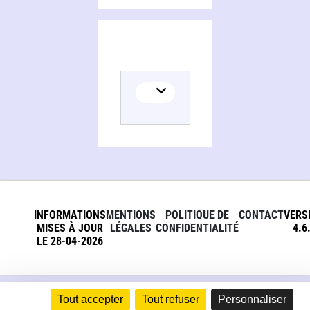
INFORMATIONS
MENTIONS
POLITIQUE DE
CONTACT
VERS
MISES À JOUR
LÉGALES
CONFIDENTIALITÉ
4.6
LE 28-04-2026
Tout accepter
Tout refuser
Personnaliser