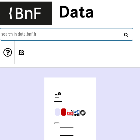
Data
search in data.bnf.fr
FR