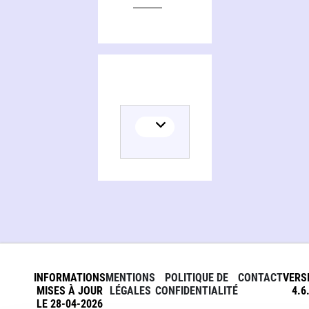
INFORMATIONS
MENTIONS
POLITIQUE DE
CONTACT
VERS
MISES À JOUR
LÉGALES
CONFIDENTIALITÉ
4.6
LE 28-04-2026