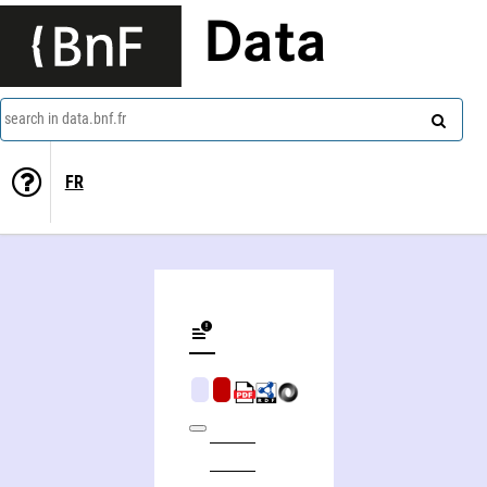
Data
search in data.bnf.fr
FR