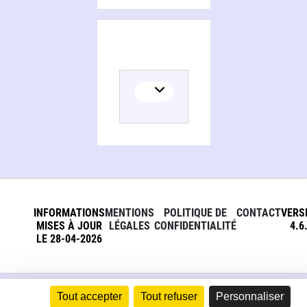
INFORMATIONS
MENTIONS
POLITIQUE DE
CONTACT
VERS
MISES À JOUR
LÉGALES
CONFIDENTIALITÉ
4.6
LE 28-04-2026
Tout accepter
Tout refuser
Personnaliser