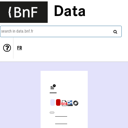
Data
search in data.bnf.fr
FR