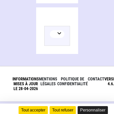
INFORMATIONS
MENTIONS
POLITIQUE DE
CONTACT
VERS
MISES À JOUR
LÉGALES
CONFIDENTIALITÉ
4.6
LE 28-04-2026
Tout accepter
Tout refuser
Personnaliser