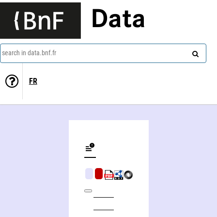
Data
search in data.bnf.fr
FR