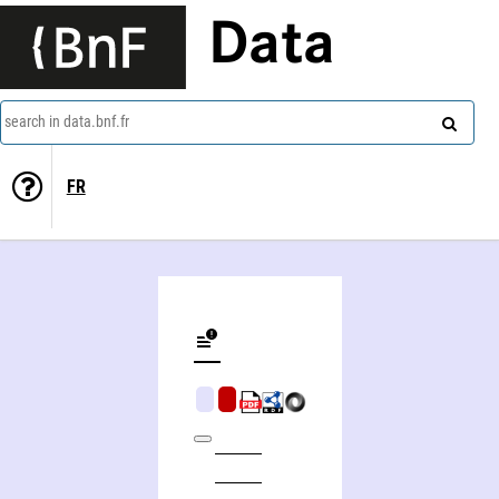
Data
search in data.bnf.fr
FR