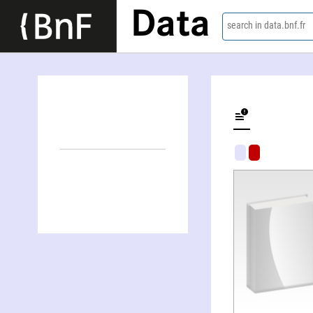
Data
search in data.bnf.fr