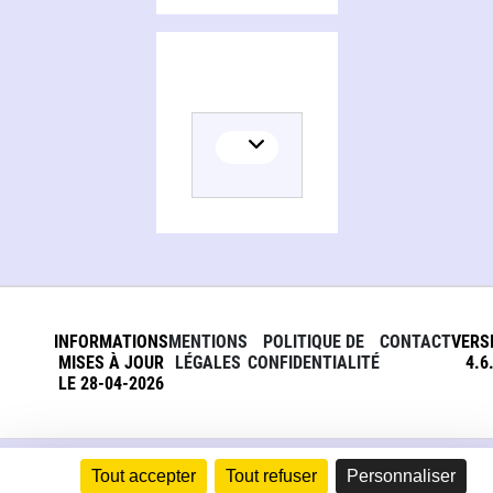
INFORMATIONS
MENTIONS
POLITIQUE DE
CONTACT
VERS
MISES À JOUR
LÉGALES
CONFIDENTIALITÉ
4.6
LE 28-04-2026
Tout accepter
Tout refuser
Personnaliser