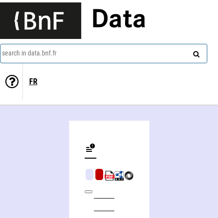
Data
search in data.bnf.fr
FR