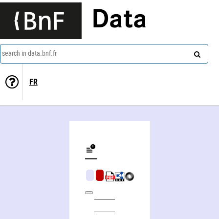
Data
search in data.bnf.fr
FR