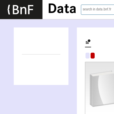
Data
search in data.bnf.fr