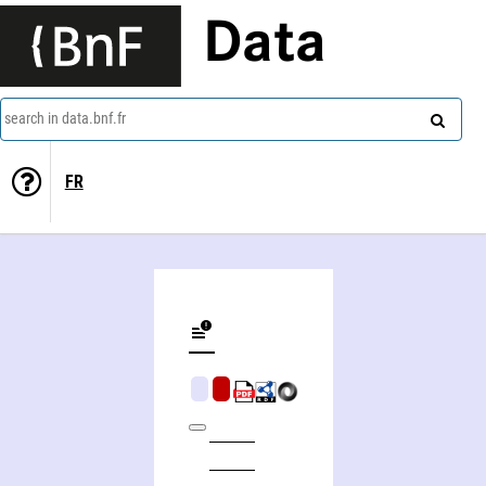
Data
search in data.bnf.fr
FR