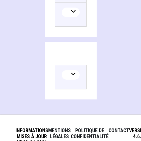
INFORMATIONS
MENTIONS
POLITIQUE DE
CONTACT
VERS
MISES À JOUR
LÉGALES
CONFIDENTIALITÉ
4.6