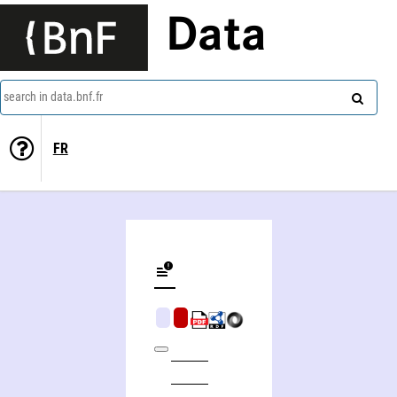
Data
search in data.bnf.fr
FR