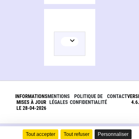
INFORMATIONS
MENTIONS
POLITIQUE DE
CONTACT
VERS
MISES À JOUR
LÉGALES
CONFIDENTIALITÉ
4.6
LE 28-04-2026
Tout accepter
Tout refuser
Personnaliser