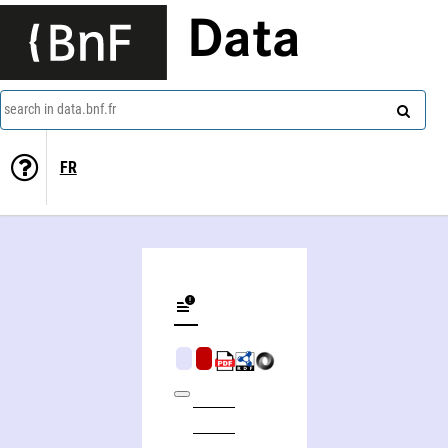
Data
search in data.bnf.fr
FR