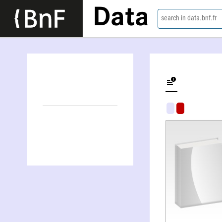
Data
search in data.bnf.fr