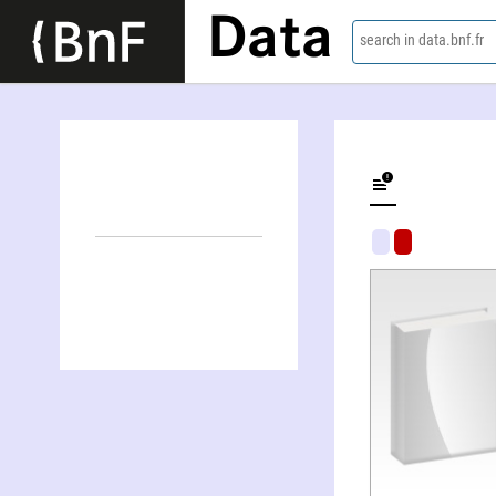
Data
search in data.bnf.fr