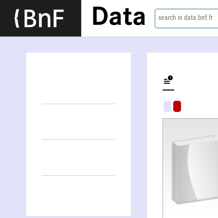
Data
search in data.bnf.fr