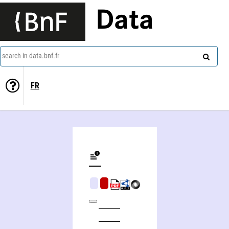
Data
search in data.bnf.fr
FR