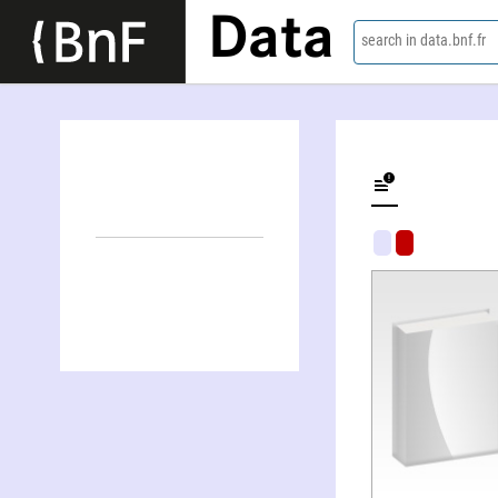
Data
search in data.bnf.fr