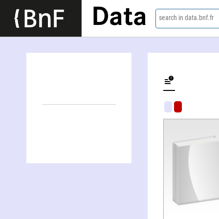
Data
search in data.bnf.fr