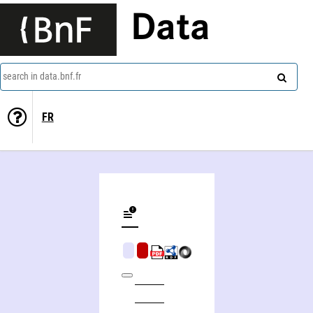
Data
search in data.bnf.fr
FR