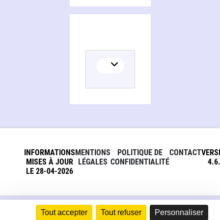
INFORMATIONS
MENTIONS
POLITIQUE DE
CONTACT
VERS
MISES À JOUR
LÉGALES
CONFIDENTIALITÉ
4.6
LE 28-04-2026
Tout accepter
Tout refuser
Personnaliser