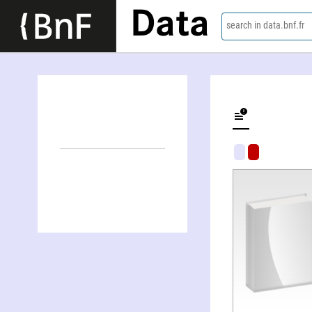
Data
search in data.bnf.fr