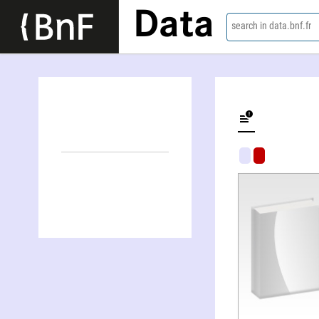
Data
search in data.bnf.fr