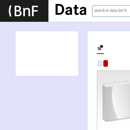
Data
search in data.bnf.fr