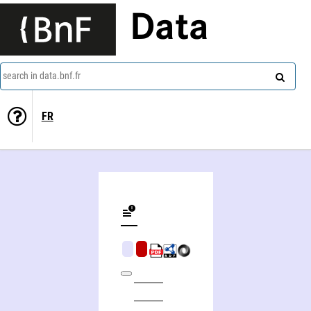
Data
search in data.bnf.fr
FR