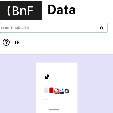
Data
search in data.bnf.fr
FR