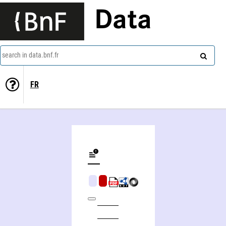
Data
search in data.bnf.fr
FR