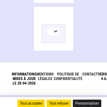
INFORMATIONS
MENTIONS
POLITIQUE DE
CONTACT
VERS
MISES À JOUR
LÉGALES
CONFIDENTIALITÉ
4.6
LE 28-04-2026
Tout accepter
Tout refuser
Personnaliser