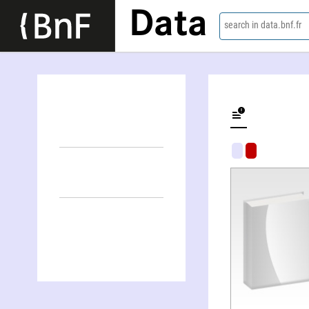
Data
search in data.bnf.fr
Chrystelle Micholet