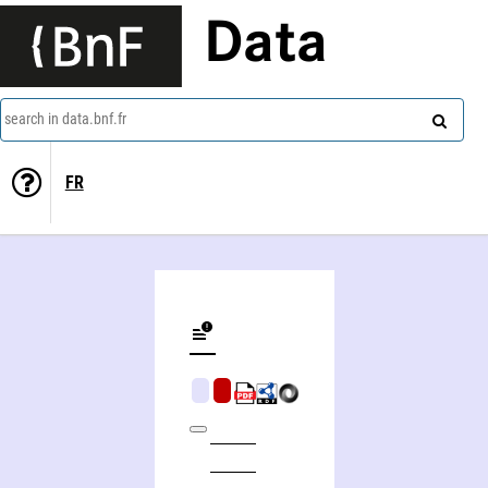
Data
search in data.bnf.fr
FR