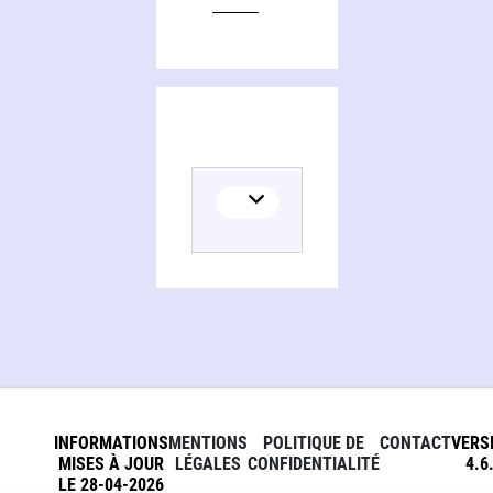
INFORMATIONS
MENTIONS
POLITIQUE DE
CONTACT
VERS
MISES À JOUR
LÉGALES
CONFIDENTIALITÉ
4.6
LE 28-04-2026