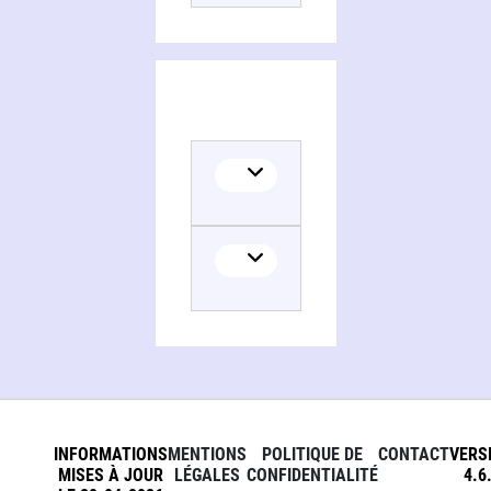
INFORMATIONS
MENTIONS
POLITIQUE DE
CONTACT
VERS
MISES À JOUR
LÉGALES
CONFIDENTIALITÉ
4.6