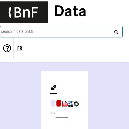
Data
search in data.bnf.fr
FR