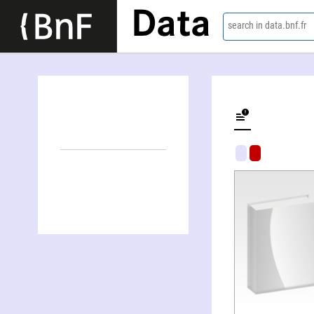
Data
search in data.bnf.fr