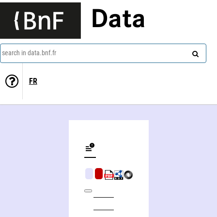
Data
search in data.bnf.fr
FR