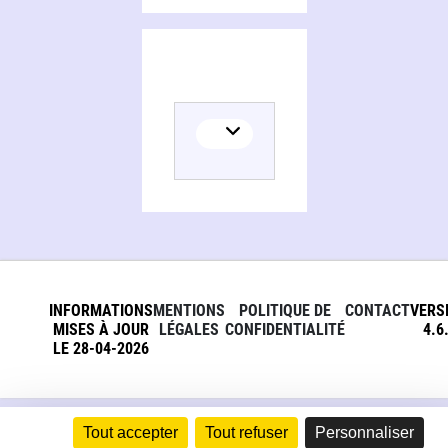
INFORMATIONS
MENTIONS
POLITIQUE DE
CONTACT
VERS
MISES À JOUR
LÉGALES
CONFIDENTIALITÉ
4.6
LE 28-04-2026
Tout accepter
Tout refuser
Personnaliser