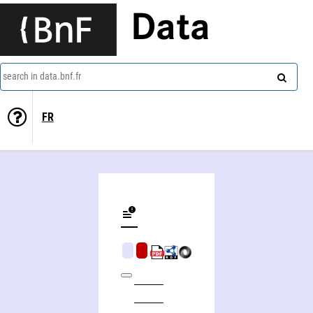
Data
search in data.bnf.fr
FR