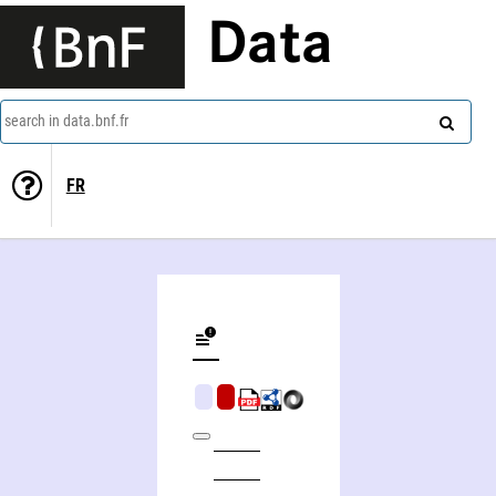
Data
search in data.bnf.fr
FR