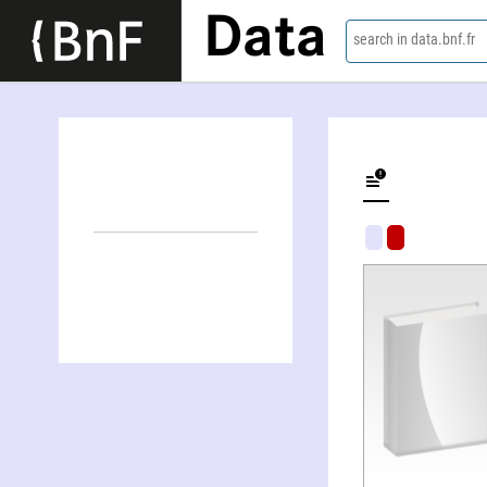
Data
search in data.bnf.fr