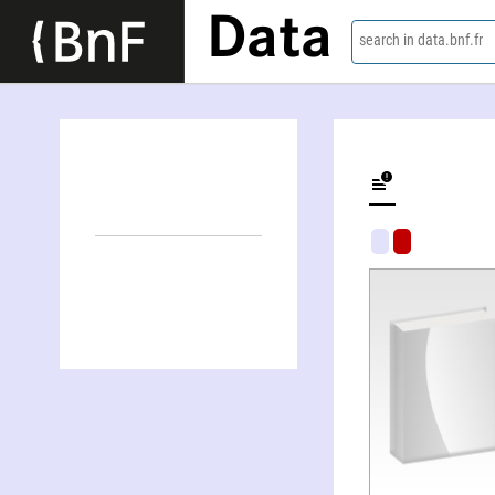
Data
search in data.bnf.fr