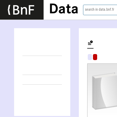
Data
search in data.bnf.fr