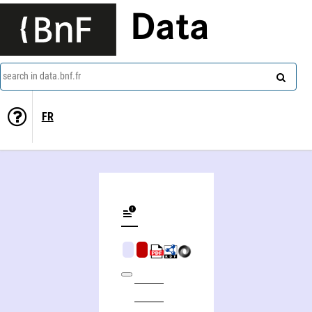
Data
search in data.bnf.fr
FR