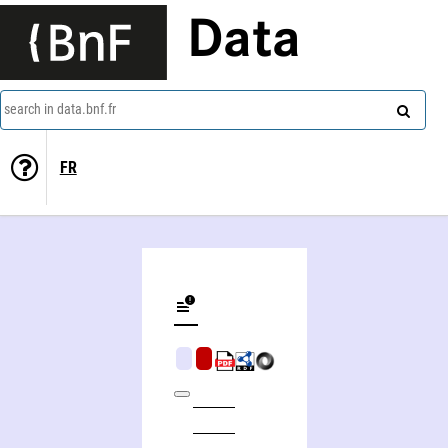
Data
search in data.bnf.fr
FR