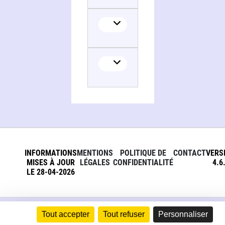
INFORMATIONS
MENTIONS
POLITIQUE DE
CONTACT
VERS
MISES À JOUR
LÉGALES
CONFIDENTIALITÉ
4.6
LE 28-04-2026
Tout accepter
Tout refuser
Personnaliser