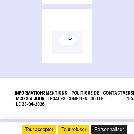
INFORMATIONS
MENTIONS
POLITIQUE DE
CONTACT
VERS
MISES À JOUR
LÉGALES
CONFIDENTIALITÉ
4.6
LE 28-04-2026
Tout accepter
Tout refuser
Personnaliser