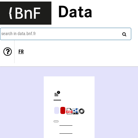
Data
search in data.bnf.fr
FR