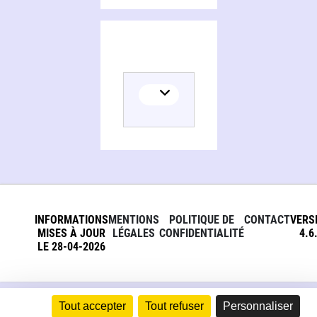
INFORMATIONS
MENTIONS
POLITIQUE DE
CONTACT
VERS
MISES À JOUR
LÉGALES
CONFIDENTIALITÉ
4.6
LE 28-04-2026
Tout accepter
Tout refuser
Personnaliser