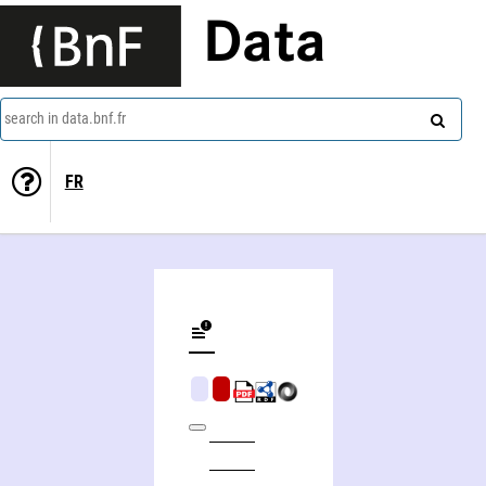
Data
search in data.bnf.fr
FR