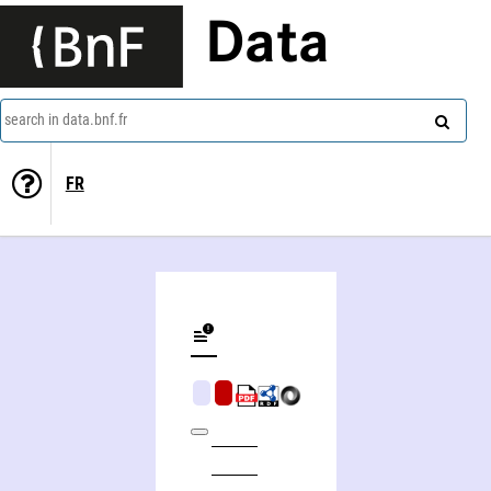
Data
search in data.bnf.fr
FR