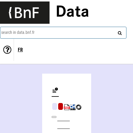
Data
search in data.bnf.fr
FR