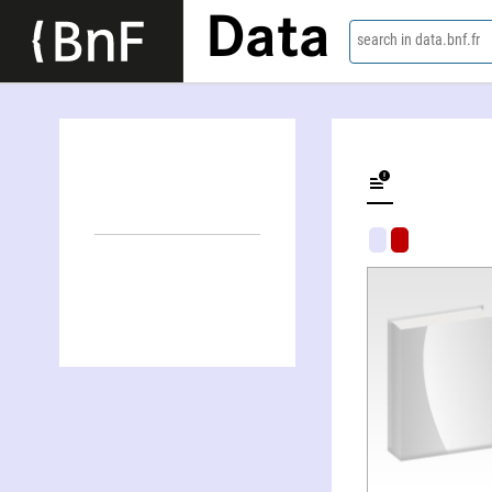
Data
search in data.bnf.fr