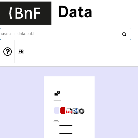
Data
search in data.bnf.fr
FR