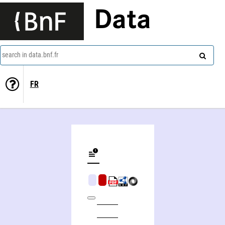
Data
search in data.bnf.fr
FR