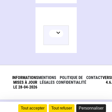
INFORMATIONS
MENTIONS
POLITIQUE DE
CONTACT
VERS
MISES À JOUR
LÉGALES
CONFIDENTIALITÉ
4.6
LE 28-04-2026
Tout accepter
Tout refuser
Personnaliser