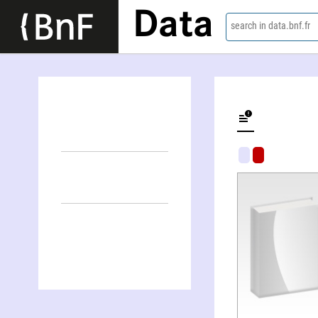
Data
search in data.bnf.fr