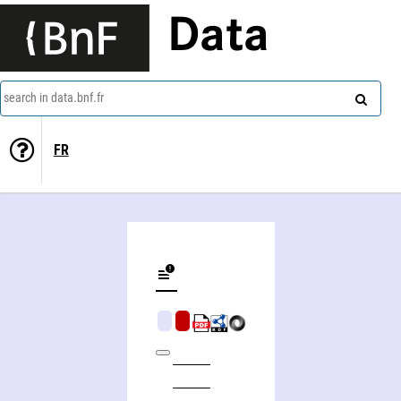
Data
search in data.bnf.fr
FR